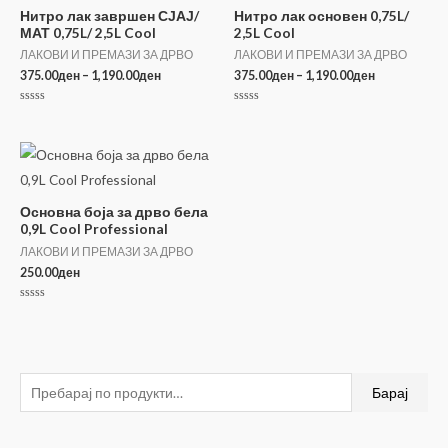
Нитро лак завршен СЈАЈ/
Нитро лак основен 0,75L/
МАТ 0,75L/ 2,5L Cool
2,5L Cool
ЛАКОВИ И ПРЕМАЗИ ЗА ДРВО
ЛАКОВИ И ПРЕМАЗИ ЗА ДРВО
Price
Price
375.00
ден
–
1,190.00
ден
375.00
ден
–
1,190.00
ден
range:
range:
375.00ден
375.00ден
Оценето
Оценето
through
through
0
0
од
од
1,190.00ден
1,190.00ден
5
5
Основна боја за дрво бела
0,9L Cool Professional
ЛАКОВИ И ПРЕМАЗИ ЗА ДРВО
250.00
ден
Оценето
0
од
5
Б
Барај
а
р