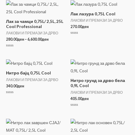
5
Лак лазура 0,75L Cool
ЛАКОВИ И ПРЕМАЗИ ЗА ДРВО
Лак за чамци 0,75L/ 2,5L, 25L
Cool Professional
270.00
ден
ЛАКОВИ И ПРЕМАЗИ ЗА ДРВО
Оценето
Price
280.00
ден
–
6,600.00
ден
0
range:
од
5
280.00ден
Оценето
through
0
од
6,600.00ден
5
Нитро бајц 0,75L Cool
ЛАКОВИ И ПРЕМАЗИ ЗА ДРВО
Нитро грунд за дрво бела
0,9L Cool
340.00
ден
ЛАКОВИ И ПРЕМАЗИ ЗА ДРВО
Оценето
405.00
ден
0
од
5
Оценето
0
од
5