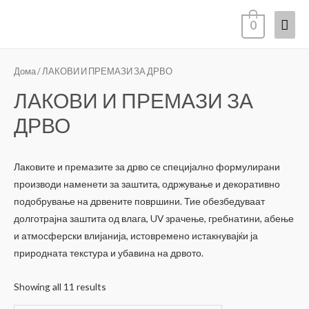
Mai
0
Men
Дома
/ ЛАКОВИ И ПРЕМАЗИ ЗА ДРВО
ЛАКОВИ И ПРЕМАЗИ ЗА
ДРВО
Лаковите и премазите за дрво се специјално формулирани
производи наменети за заштита, одржување и декоративно
подобрување на дрвените површини. Тие обезбедуваат
долготрајна заштита од влага, UV зрачење, гребнатини, абење
и атмосферски влијанија, истовремено истакнувајќи ја
природната текстура и убавина на дрвото.
Showing all 11 results