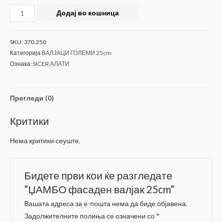
ЏАМБО
Додај во кошница
фасаден
валјак
SKU:
370.250
25cm
Категорија
ВАЛЈАЦИ ГОЛЕМИ 25cm
количина
Ознака:
SICER АЛАТИ
Прегледи (0)
Критики
Нема критики сеуште.
Бидете први кои ќе разгледате
“ЏАМБО фасаден валјак 25cm”
Вашата адреса за е-пошта нема да биде објавена.
Задолжителните полиња се означени со
*