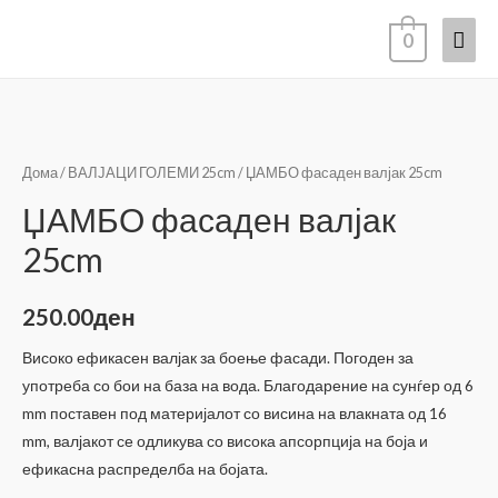
Mai
0
Men
Дома
/
ВАЛЈАЦИ ГОЛЕМИ 25cm
/ ЏАМБО фасаден валјак 25cm
ЏАМБО фасаден валјак
25cm
250.00
ден
Високо ефикасен валјак за боење фасади. Погоден за
употреба со бои на база на вода. Благодарение на сунѓер од 6
mm поставен под материјалот со висина на влакната од 16
mm, валјакот се одликува со висока апсорпција на боја и
ефикасна распределба на бојата.