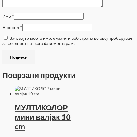
Име
*
Е-пошта
*
Зачувај го моето име, е-маил и веб страна во овој пребарувач
за следниот пат кога ќе коментирам.
Поврзани продукти
МУЛТИКОЛОР
мини валјак 10
cm