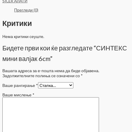
SICER АЛАТИ
Прегледи (0)
Критики
Нема критики сеуште.
Бидете први кои ќе разгледате “СИНТЕКС
мини валјак 6cm”
Вашата адреса за е-пошта нема да биде објавена.
Задолжителните полиња се означени со
*
Ваше рангирање
*
Ваше мислење
*