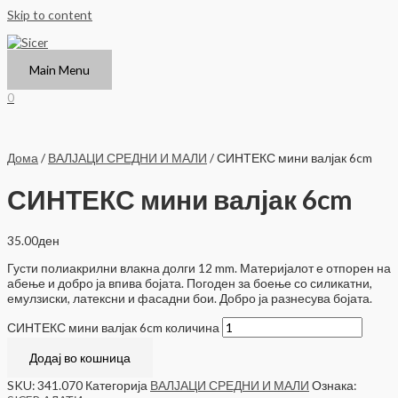
Skip to content
Main Menu
0
Дома
/
ВАЛЈАЦИ СРЕДНИ И МАЛИ
/ СИНТЕКС мини валјак 6cm
СИНТЕКС мини валјак 6cm
35.00
ден
Густи полиакрилни влакна долги 12 mm. Материјалот е отпорен на
абење и добро ја впива бојата. Погоден за боење со силикатни,
емулзиски, латексни и фасадни бои. Добро ја разнесува бојата.
СИНТЕКС мини валјак 6cm количина
Додај во кошница
SKU:
341.070
Категорија
ВАЛЈАЦИ СРЕДНИ И МАЛИ
Ознака: