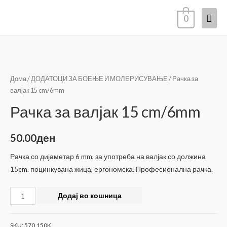
Mai
0
Men
Дома
/
ДОДАТОЦИ ЗА БОЕЊЕ И МОЛЕРИСУВАЊЕ
/ Рачка за
валјак 15 cm/6mm
Рачка за валјак 15 cm/6mm
50.00
ден
Рачка со дијаметар 6 mm, за употреба на валјак со должина
15cm. поцинкувана жица, ергономска. Професионална рачка.
Рачка
Додај во кошница
за
валјак
SKU:
570.150K