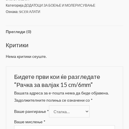
15
Категорија
ДОДАТОЦИ ЗА БОЕЊЕ И МОЛЕРИСУВАЊЕ
cm/6mm
Ознака:
SICER АЛАТИ
количина
Прегледи (0)
Критики
Нема критики сеуште.
Бидете први кои ќе разгледате
“Рачка за валјак 15 cm/6mm”
Вашата адреса за е-пошта нема да биде објавена.
Задолжителните полиња се означени со
*
Ваше рангирање
*
Ваше мислење
*