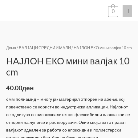
Mai
0
Men
Дома
/
ВАЛЈАЦИ СРЕДНИ И МАЛИ
/ НАЈЛОН ЕКО мини валјак 10 cm
НАЈЛОН ЕКО мини валјак 10
cm
40.00
ден
6мм полиамид – многу јак материјал отпорен на абење, кој
првенствено се користи во индустриски апликации. Најлонот
се одликува со висококвалитетни, флексибилни влакна кои се
отпорни на лупење и растворувачи. Овие својства го прават
валјакот идеален за работа со епоксидни и полиестерски
смоли, епоксидни бои, бои на база на масло и