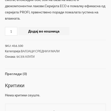
двокомпонентни лакови.Серијата ECO е помалку ефикасна од
серијата PROFI, првенствено поради помалата густина на
влакната.
НАЈЛОН
Додај во кошница
ЕКО
мини
SKU:
416.100
валјак
Категорија
ВАЛЈАЦИ СРЕДНИ И МАЛИ
10
Ознака:
SICER АЛАТИ
cm
количина
Прегледи (0)
Критики
Нема критики сеуште.