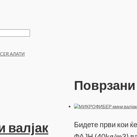
ICER АЛАТИ
Поврзани
 валјак
Бидете први кои 
ФАЈН (40kg/m3) ва