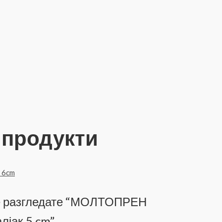
 продукти
ќе разгледате “МОЛТОПРЕН
лјак 5 cm”