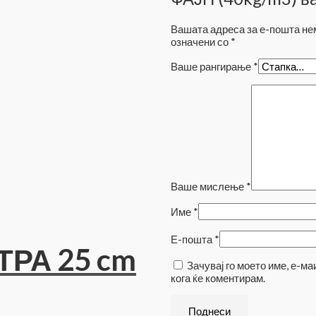
Вашата адреса за е-пошта нем
означени со
*
Ваше рангирање
*
Ваше мислење
*
Име
*
Е-пошта
*
РА 25 cm
Зачувај го моето име, е-ма
кога ќе коментирам.