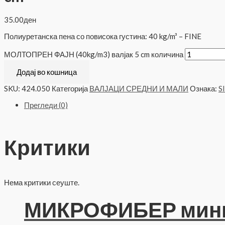
35.00
ден
Полиуретанска пена со повисока густина: 40 kg/m³ – FINE
МОЛТОПРЕН ФАЈН (40kg/m3) валјак 5 cm количина
Додај во кошница
SKU:
424.050
Категорија
ВАЛЈАЦИ СРЕДНИ И МАЛИ
Ознака:
S
Прегледи (0)
Критики
Нема критики сеуште.
МИКРОФИБЕР мини