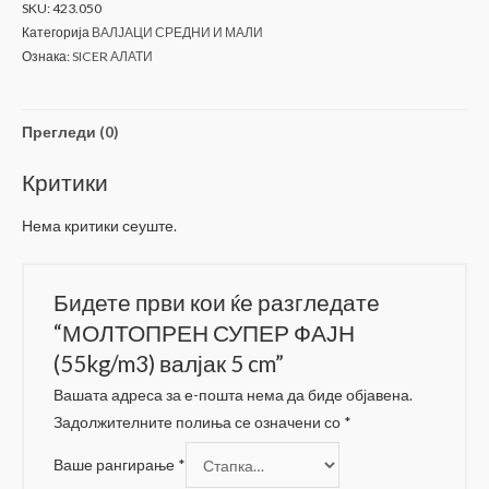
SKU:
423.050
(55kg/m3)
Категорија
ВАЛЈАЦИ СРЕДНИ И МАЛИ
валјак
Ознака:
SICER АЛАТИ
5
cm
количина
Прегледи (0)
Критики
Нема критики сеуште.
Бидете први кои ќе разгледате
“МОЛТОПРЕН СУПЕР ФАЈН
(55kg/m3) валјак 5 cm”
Вашата адреса за е-пошта нема да биде објавена.
Задолжителните полиња се означени со
*
Ваше рангирање
*