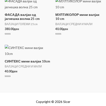
ФАСАДА валјак од
МУЛТИКОЛОР мини валјак
јагнешка волна 25 cm
10 cm
ВАЛЈАЦИ ГОЛЕМИ 25cm
ВАЛЈАЦИ СРЕДНИ И МАЛИ
380.00
ден
40.00
ден
Оценето
Оценето
0
0
од
од
5
5
СИНТЕКС мини валјак 10cm
ВАЛЈАЦИ СРЕДНИ И МАЛИ
40.00
ден
Оценето
0
од
5
Copyright © 2026
Sicer