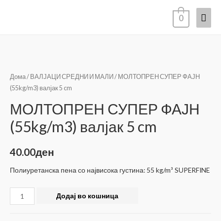
Mai
0
Men
Дома
/
ВАЛЈАЦИ СРЕДНИ И МАЛИ
/ МОЛТОПРЕН СУПЕР ФАЈН
(55kg/m3) валјак 5 cm
МОЛТОПРЕН СУПЕР ФАЈН
(55kg/m3) валјак 5 cm
40.00
ден
Полиуретанска пена со највисока густина: 55 kg/m³ SUPERFINE
МОЛТОПРЕН
Додај во кошница
СУПЕР
ФАЈН