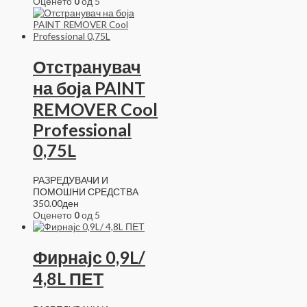
Оценето
0
од 5
Отстранувач
на боја PAINT
REMOVER Cool
Professional
0,75L
РАЗРЕДУВАЧИ И
ПОМОШНИ СРЕДСТВА
350.00
ден
Оценето
0
од 5
Фирнајс 0,9L/
4,8L ПЕТ