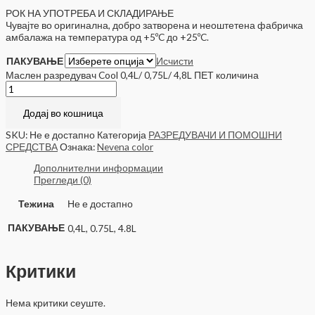
РОК НА УПОТРЕБА И СКЛАДИРАЊЕ
Чувајте во оригинална, добро затворена и неоштетена фабричка
амбалажа на температура од +5ºC до +25ºC.
ПАКУВАЊЕ
Исчисти
Маслен разредувач Cool 0,4L/ 0,75L/ 4,8L ПЕТ количина
Додај во кошница
SKU:
Не е достапно
Категорија
РАЗРЕДУВАЧИ И ПОМОШНИ
СРЕДСТВА
Ознака:
Nevena color
Дополнителни информации
Прегледи (0)
Тежина
Не е достапно
ПАКУВАЊЕ
0,4L, 0.75L, 4.8L
Критики
Нема критики сеуште.