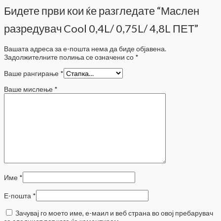
Бидете први кои ќе разгледате “Маслен
разредувач Cool 0,4L/ 0,75L/ 4,8L ПЕТ”
Вашата адреса за е-пошта нема да биде објавена.
Задолжителните полиња се означени со
*
Ваше рангирање
*
Ваше мислење
*
Име
*
Е-пошта
*
Зачувај го моето име, е-маил и веб страна во овој пребарувач