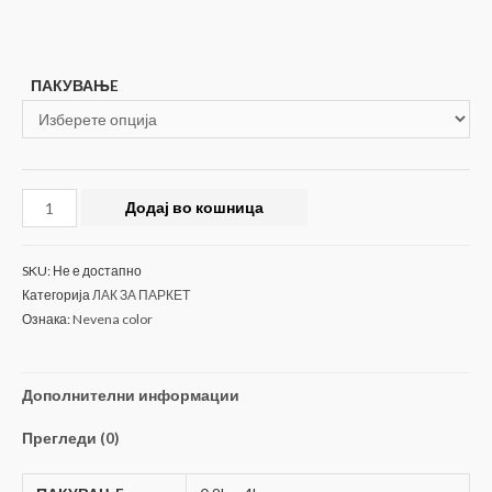
ПАКУВАЊE
Маса
Додај во кошница
за
фугирање
SKU:
Не е достапно
на
Категорија
ЛАК ЗА ПАРКЕТ
паркет
Ознака:
Nevena color
0,9kg/4kg
Cool
Professional
Дополнителни информации
количина
Прегледи (0)