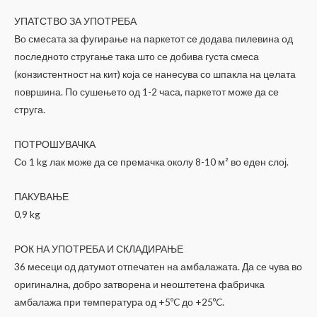
УПАТСТВО ЗА УПОТРЕБА
Во смесата за фугирање на паркетот се додава пилевина од
последното стругање така што се добива густа смеса
(конзистентност на кит) која се нанесува со шпакла на целата
површина. По сушењето од 1-2 часа, паркетот може да се
струга.
ПОТРОШУВАЧКА
Со 1 kg лак може да се премачка околу 8-10 м² во еден слој.
ПАКУВАЊЕ
0,9 kg
РОК НА УПОТРЕБА И СКЛАДИРАЊЕ
36 месеци од датумот отпечатен на амбалажата. Да се чува во
оригинална, добро затворена и неоштетена фабричка
амбалажа при температура од +5ºC до +25ºC.