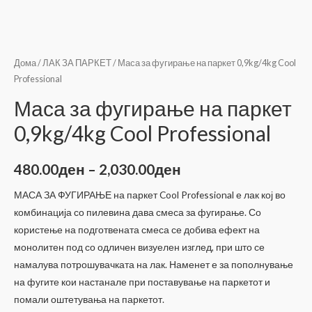
Дома
/
ЛАК ЗА ПАРКЕТ
/ Маса за фугирање на паркет 0,9kg/4kg Cool
Professional
Маса за фугирање на паркет
0,9kg/4kg Cool Professional
Price
480.00
ден
–
2,030.00
ден
range:
МАСА ЗА ФУГИРАЊЕ на паркет Cool Professional е лак кој во
комбинација со пилевина дава смеса за фугирање. Со
480.00ден
користење на подготвената смеса се добива ефект на
through
монолитен под со одличен визуелен изглед, при што се
намалува потрошувачката на лак. Наменет е за пополнување
2,030.00ден
на фугите кои настанале при поставување на паркетот и
помали оштетувања на паркетот.