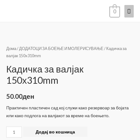
Mai
0
Men
Дома
/
ДОДАТОЦИ ЗА БОЕЊЕ И МОЛЕРИСУВАЊЕ
/ Кадичка за
валјак 150х310mm
Кадичка за валјак
150х310mm
50.00
ден
Практичен пластичен сад кој служи како резервоар за бојата
или како подлога на валјакот за време на боењето.
Кадичка
Додај во кошница
за