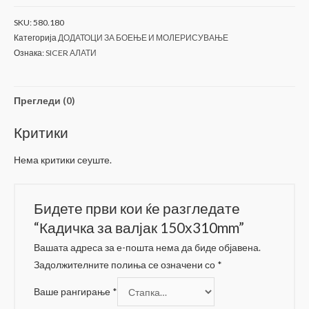
валјак
SKU:
580.180
150х310mm
Категорија
ДОДАТОЦИ ЗА БОЕЊЕ И МОЛЕРИСУВАЊЕ
количина
Ознака:
SICER АЛАТИ
Прегледи (0)
Критики
Нема критики сеуште.
Бидете први кои ќе разгледате
“Кадичка за валјак 150х310mm”
Вашата адреса за е-пошта нема да биде објавена.
Задолжителните полиња се означени со
*
Ваше рангирање
*