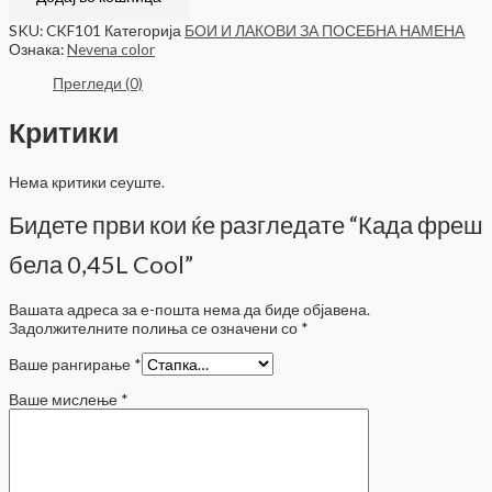
SKU:
CKF101
Категорија
БОИ И ЛАКОВИ ЗА ПОСЕБНА НАМЕНА
Ознака:
Nevena color
Прегледи (0)
Критики
Нема критики сеуште.
Бидете први кои ќе разгледате “Када фреш
бела 0,45L Cool”
Вашата адреса за е-пошта нема да биде објавена.
Задолжителните полиња се означени со
*
Ваше рангирање
*
Ваше мислење
*