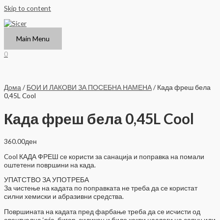
Skip to content
Main Menu
0
Дома
/
БОИ И ЛАКОВИ ЗА ПОСЕБНА НАМЕНА
/ Када фреш бела
0,45L Cool
Када фреш бела 0,45L Cool
360.00
ден
Cool КАДА ФРЕШ се користи за санација и поправка на помали
оштетени површини на када.
УПАТСТВО ЗА УПОТРЕБА
За чистење на кадата по поправката не треба да се користат
силни хемиски и абразивни средства.
Површината на кадата пред фарбање треба да се исчисти од
евентуална ‘рѓа, бигор, силикон и било какви наслаги на сапун или