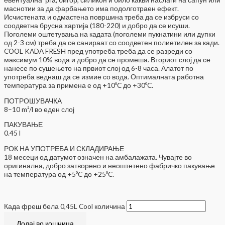
маснотии за да фарбањето има подолготраен ефект.
Исчистената и одмастена површина треба да се избруси со
соодветна брусна хартија (180-220) и добро да се исуши.
Поголеми оштетувања на кадата (поголеми пукнатини или дупки
од 2-3 см) треба да се санираат со соодветен полиетилен за кади.
COOL KADA FRESH пред употреба треба да се разреди со
максимум 10% вода и добро да се промеша. Вториот слој да се
нанесе по сушењето на првиот слој од 6-8 часа. Алатот по
употреба веднаш да се измие со вода. Оптималната работна
температура за примена е од +10ºC до +30ºC.
ПОТРОШУВАЧКА
8–10 m²/l во еден слој
ПАКУВАЊЕ
0.45 l
РОК НА УПОТРЕБА И СКЛАДИРАЊЕ
18 месеци од датумот означен на амбалажата. Чувајте во
оригинална, добро затворено и неоштетено фабричко пакување
на температура од +5ºC до +25ºC.
Када фреш бела 0,45L Cool количина
Додај во кошница