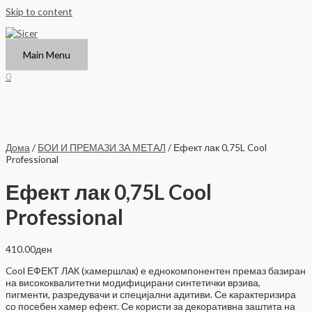
Skip to content
Main Menu
0
Дома
/
БОИ И ПРЕМАЗИ ЗА МЕТАЛ
/ Ефект лак 0,75L Cool
Professional
Ефект лак 0,75L Cool
Professional
410.00
ден
Cool ЕФЕКТ ЛАК (хамершлак) е еднокомпонентен премаз базиран
на висококвалитетни модифицирани синтетички врзива,
пигменти, разредувачи и специјални адитиви. Се карактеризира
со посебен хамер ефект. Се користи за декоративна заштита на