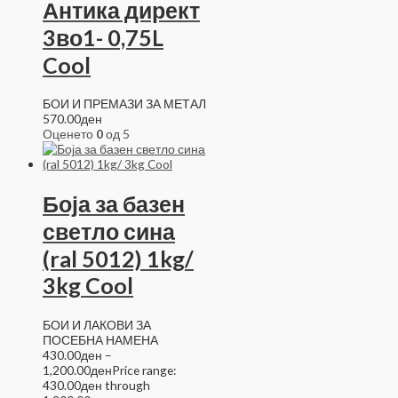
Антика директ
3во1- 0,75L
Cool
БОИ И ПРЕМАЗИ ЗА МЕТАЛ
570.00
ден
Оценето
0
од 5
Боја за базен
светло сина
(ral 5012) 1kg/
3kg Cool
БОИ И ЛАКОВИ ЗА
ПОСЕБНА НАМЕНА
430.00
ден
–
1,200.00
ден
Price range:
430.00ден through