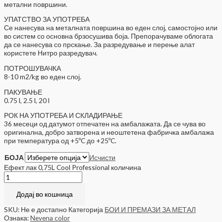
метални површини.
УПАТСТВО ЗА УПОТРЕБА
Се нанесува на металната површина во еден слој, самостојно или
во систем со основна брзосушива боја. Препорачуваме облогата
да се нанесува со прскање. За разредување и перење алат
користете Нитро разредувач.
ПОТРОШУВАЧКА
8-10 m2/kg во еден слој.
ПАКУВАЊЕ
0.75 l, 2.5 l, 20 l
РОК НА УПОТРЕБА И СКЛАДИРАЊЕ
36 месеци од датумот отпечатен на амбалажата. Да се чува во
оригинална, добро затворена и неоштетена фабричка амбалажа
при температура од +5ºC до +25ºC.
БОЈА
Исчисти
Ефект лак 0,75L Cool Professional количина
Додај во кошница
SKU:
Не е достапно
Категорија
БОИ И ПРЕМАЗИ ЗА МЕТАЛ
Ознака:
Nevena color