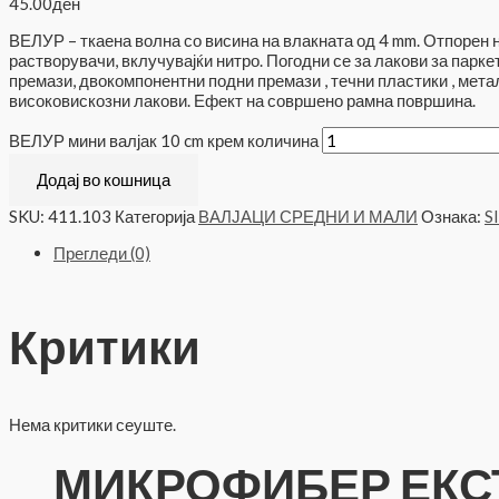
45.00
ден
ВЕЛУР – ткаена волна со висина на влакната од 4 mm. Отпорен 
растворувачи, вклучувајќи нитро. Погодни се за лакови за парке
премази, двокомпонентни подни премази , течни пластики , мета
високовискозни лакови. Ефект на совршено рамна површина.
ВЕЛУР мини валјак 10 cm крем количина
Додај во кошница
SKU:
411.103
Категорија
ВАЛЈАЦИ СРЕДНИ И МАЛИ
Ознака:
S
Прегледи (0)
Критики
Нема критики сеуште.
МИКРОФИБЕР ЕКСТ