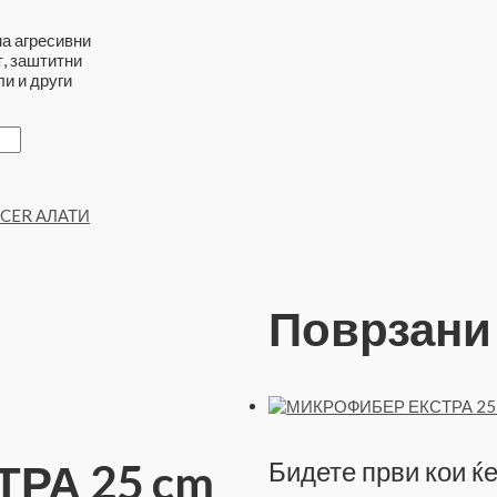
на агресивни
т, заштитни
ли и други
ICER АЛАТИ
Поврзани
РА 25 cm
Бидете први кои ќ