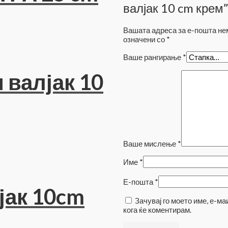
валјак 10 cm крем”
Вашата адреса за е-пошта нем
означени со
*
Ваше рангирање
*
валјак 10
Ваше мислење
*
Име
*
Е-пошта
*
јак 10cm
Зачувај го моето име, е-ма
кога ќе коментирам.