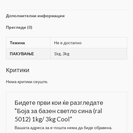
(ral
5012)
1kg/
Дополнителни информации
3kg
Прегледи (0)
Cool
количина
Тежина
Не е достапно
ПАКУВАЊЕ
1kg, 3kg
Критики
Нема критики сеуште.
Бидете први кои ќе разгледате
“Боја за базен светло сина (ral
5012) 1kg/ 3kg Cool”
Вашата адреса за е-пошта нема да биде објавена.