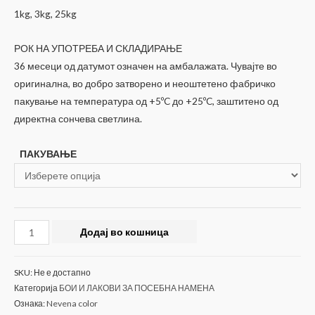
1kg, 3kg, 25kg
РОК НА УПОТРЕБА И СКЛАДИРАЊЕ
36 месеци од датумот означен на амбалажата. Чувајте во
оригинална, во добро затворено и неоштетено фабричко
пакување на температура од +5ºC до +25ºC, заштитено од
директна сончева светлина.
ПАКУВАЊЕ
Боја
Додај во кошница
за
базен
SKU:
Не е достапно
светло
Категорија
БОИ И ЛАКОВИ ЗА ПОСЕБНА НАМЕНА
сина
Ознака:
Nevena color