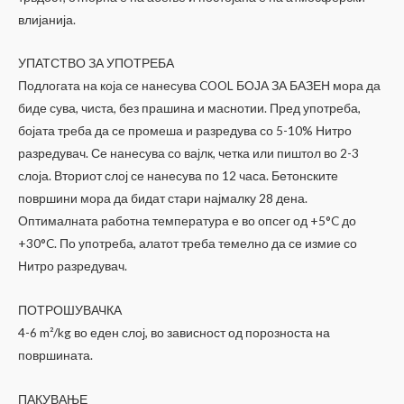
1,200.00ден
влијанија.
УПАТСТВО ЗА УПОТРЕБА
Подлогата на која се нанесува COOL БОЈА ЗА БАЗЕН мора да
биде сува, чиста, без прашина и маснотии. Пред употреба,
бојата треба да се промеша и разредува со 5-10% Нитро
разредувач. Се нанесува со вајлк, четка или пиштол во 2-3
слоја. Вториот слој се нанесува по 12 часа. Бетонските
површини мора да бидат стари најмалку 28 дена.
Оптималната работна температура е во опсег од +5°C до
+30°C. По употреба, алатот треба темелно да се измие со
Нитро разредувач.
ПОТРОШУВАЧКА
4-6 m²/kg во еден слој, во зависност од порозноста на
површината.
ПАКУВАЊЕ