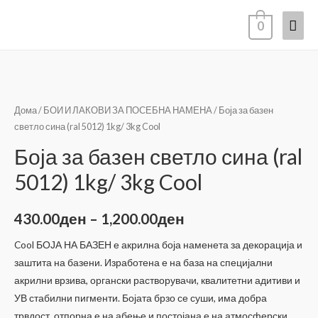
Mai
0
Men
Дома
/
БОИ И ЛАКОВИ ЗА ПОСЕБНА НАМЕНА
/ Боја за базен
светло сина (ral 5012) 1kg/ 3kg Cool
Боја за базен светло сина (ral
5012) 1kg/ 3kg Cool
Price
430.00
ден
–
1,200.00
ден
range:
Cool БОЈА НА БАЗЕН е акрилна боја наменета за декорација и
заштита на базени. Изработена е на база на специјални
430.00ден
акрилни врзива, органски растворувачи, квалитетни адитиви и
through
УВ стабилни пигменти. Бојата брзо се суши, има добра
трвдост, отпорна е на абење и постојана е на атмосферски