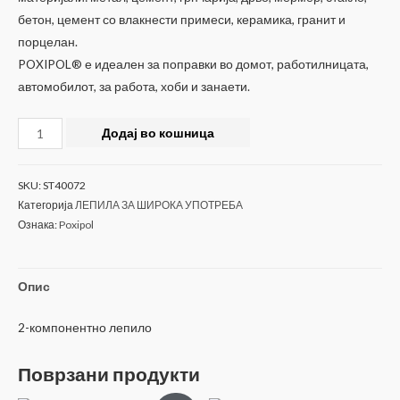
бетон, цемент со влакнести примеси, керамика, гранит и
порцелан.
POXIPOL® е идеален за поправки во домот, работилницата,
автомобилот, за работа, хоби и занаети.
Поксипол
Додај во кошница
Poxipol®
10
SKU:
ST40072
мин.
Категорија
ЛЕПИЛА ЗА ШИРОКА УПОТРЕБА
метален
Ознака:
Poxipol
70
ml/108
g
Опис
количина
2-компонентно лепило
Поврзани продукти