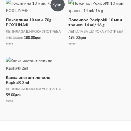
Купи!
Поксилина 10 мин. 70g
Поксипол Poxipol® 10 мин.
POXILINA®
трансп. 14 ml/ 16 g
ЛЕПИЛА ЗА ШИРОКА УПОТРЕБА
ЛЕПИЛА ЗА ШИРОКА УПОТРЕБА
Original
Current
240.00
ден
180.00
ден
195.00
ден
price
price
was:
is:
Оценето
Оценето
240.00ден.
180.00ден.
0
0
од
од
5
5
Капка инстант лепило
Kapka® 2ml
ЛЕПИЛА ЗА ШИРОКА УПОТРЕБА
59.00
ден
Оценето
0
од
5