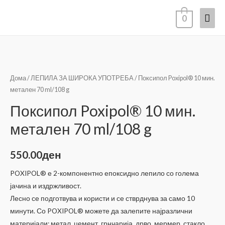
Mai
0
Men
Дома
/
ЛЕПИЛА ЗА ШИРОКА УПОТРЕБА
/ Поксипол Poxipol® 10 мин.
метален 70 ml/108 g
Поксипол Poxipol® 10 мин.
метален 70 ml/108 g
550.00
ден
POXIPOL® е 2-компонентно епоксидно лепило со голема
јачина и издржливост.
Лесно се подготвува и користи и се стврднува за само 10
минути. Со POXIPOL® можете да залепите најразлични
материјали: метал, цемент, грнчарија, дрво, мермер, стакло,